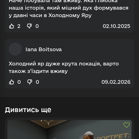
Наче побувала там вживу. Яка глибока
наша історія, який міцний дух формувався
у давні часи в Холодному Яру
2
0
02.10.2025
Iana Boitsova
Холодний яр дуже крута локація, варто
також з'їздити вживу
0
0
09.02.2026
Дивитись ще