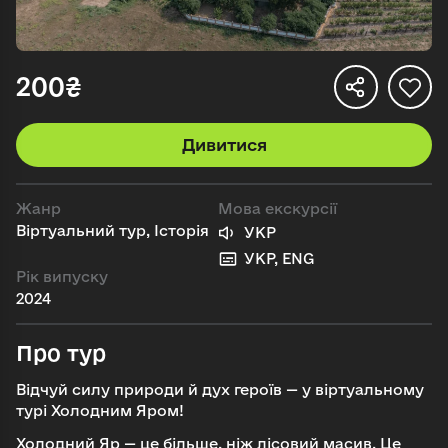
200₴
Дивитися
Жанр
Мова екскурсії
Віртуальний тур, Історія
УКР
УКР, ENG
Рік випуску
2024
Про тур
Відчуй силу природи й дух героїв — у віртуальному
турі Холодним Яром!
Холодний Яр — це більше, ніж лісовий масив. Це