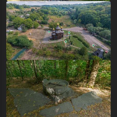
Увійти в emuseum.ua
Продовжити з Google
Пошук
Продовжити з Facebook
Знайти
Продовжити з email