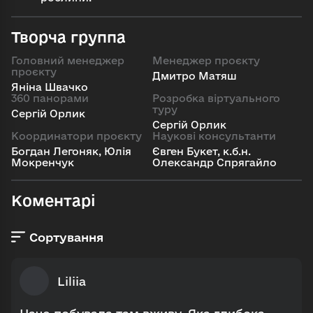
Творча группа
Головний менеджер
Менеджер проєкту
проєкту
Дмитро Матяш
Яніна Швачко
360 панорами
Розробка віртуального
туру
Сергій Орлик
Сергій Орлик
Координатори проєкту
Наукові консультанти
Богдан Легоняк, Юлія
Євген Букет, к.б.н.
Мокренчук
Олександр Спрягайло
Коментарі
Сортування
Найпопулярніші
Liliia
Спочатку новіші
Спочатку старіші