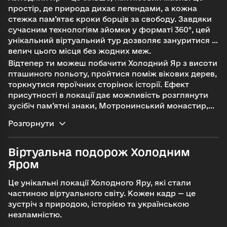
простір, де природа дихає легендами, а кожна
стежка пам’ятає кроки борців за свободу. Завдяки
сучасним технологіям зйомки у форматі 360°, цей
унікальний віртуальний тур дозволяє зануритися у
велич цього місця без жодних меж.
Відтепер ти можеш побачити Холодний Яр з висоти
пташиного польоту, пройтися поміж вікових дерев,
торкнутися героїчних сторінок історії.
Ефект
присутності в локації дає можливість розглянути
зусібіч пам’ятні знаки, Мотронинський монастир,
дуб Максима Залізняка та решту пам’яток без
Розгорнути
необхідності вирушати на місцевість.
Це мандрівка
у глибини української душі, де живе сила,
нескореність і любов до рідної землі.
Віртуальна подорож Холодним
Яром
Це унікальні локації Холодного Яру, які стали
частиною віртуального світу. Кожен кадр — це
зустріч з природою, історією та українською
незламністю.