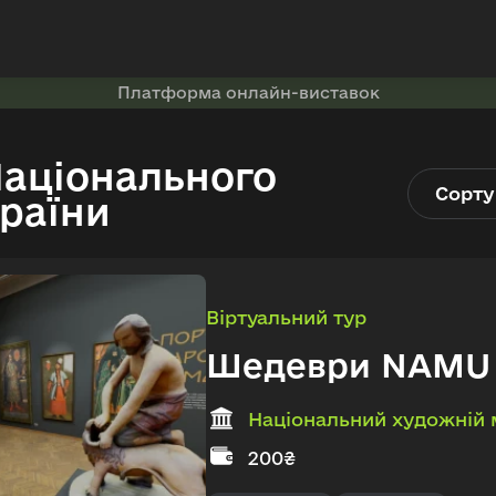
Платформа онлайн-виставок
Національного
Сорту
раїни
Віртуальний тур
Шедеври NAMU
Національний художній 
200₴