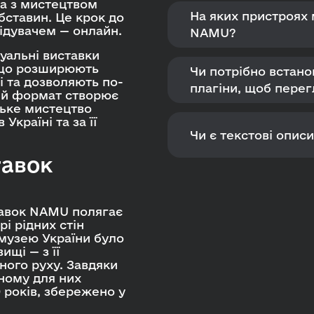
ва з мистецтвом
На яких пристроях
бставин. Це крок до
відувачем — онлайн.
NAMU?
туальні виставки
 що розширюють
Чи потрібно встан
 та дозволяють по-
плагіни, щоб перег
ний формат створює
ське мистецтво
Україні та за її
Чи є текстові опис
тавок
тавок NAMU полягає
і рідних стін
музею України було
ищі — з її
ного руху. Завдяки
ному для них
0 років, збережено у