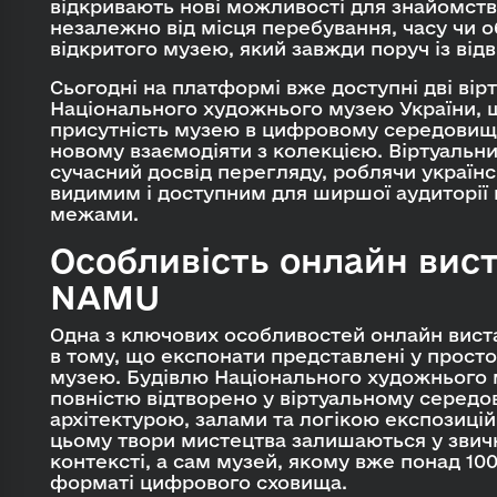
відкривають нові можливості для знайомст
незалежно від місця перебування, часу чи о
відкритого музею, який завжди поруч із від
Сьогодні на платформі вже доступні дві вір
Національного художнього музею України,
присутність музею в цифровому середовищі
новому взаємодіяти з колекцією. Віртуаль
сучасний досвід перегляду, роблячи україн
видимим і доступним для ширшої аудиторії в 
межами.
Особливість онлайн вис
NAMU
Одна з ключових особливостей онлайн вис
в тому, що експонати представлені у простор
музею. Будівлю Національного художнього 
повністю відтворено у віртуальному середов
архітектурою, залами та логікою експозицій
цьому твори мистецтва залишаються у звич
контексті, а сам музей, якому вже понад 10
форматі цифрового сховища.