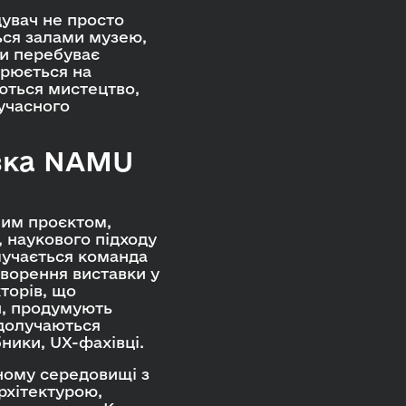
дувач не просто
ься залами музею,
би перебуває
орюється на
уються мистецтво,
сучасного
авка NAMU
ним проєктом,
, наукового підходу
алучається команда
створення виставки у
торів, що
, продумують
 долучаються
ники, UX-фахівці.
ному середовищі з
рхітектурою,