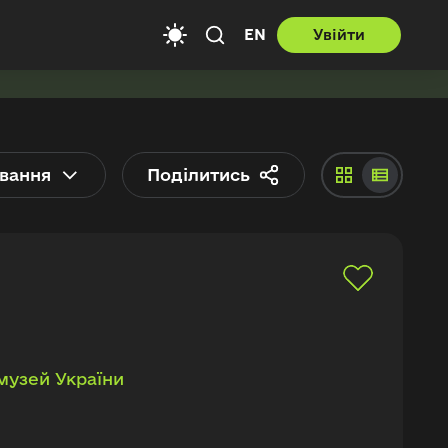
EN
Увійти
вання
Поділитись
музей України