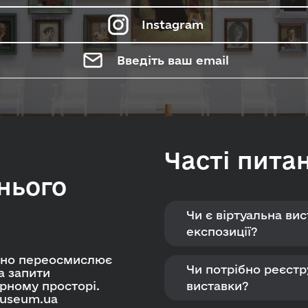
Instagram
Введіть ваш email
ійти в emuseum.ua
Часті пита
Пошук
Продовжити з Google
нього
Продовжити з Facebook
Чи є віртуальна ви
експозиції?
Знайти
Продовжити з email
ивно переосмислює
Чи потрібно реєстр
а запити
урному просторі.
виставки?
museum.ua