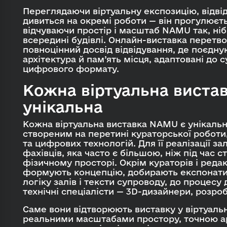
Переглядаючи віртуальну експозицію, відві
дивиться на окремі роботи — він прогулюєт
відчуваючи простір і масштаб NAMU так, ні
всередині будівлі. Онлайн-виставка перетв
повноцінний досвід відвідування, де поєдн
архітектура й пам’ять місця, адаптовані до 
цифрового формату.
Кожна віртуальна вист
унікальна
Кожна віртуальна виставка NAMU є унікаль
створеним на перетині кураторської роботи
та цифрових технологій. Для її реалізації з
фахівців, яка часто є більшою, ніж під час 
фізичному просторі. Окрім кураторів і редак
формують концепцію, добирають експонати
логіку залів і тексти супроводу, до процесу
технічні спеціалісти — 3D-дизайнери, розроб
Саме вони відтворюють виставку у віртуаль
реальними масштабами простору, точною а