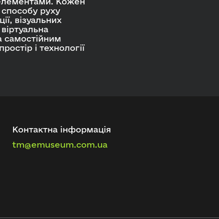
 елементами. Кожен
 способу руху
ії, візуальних
 віртуальна
а самостійним
ростір і технології
.
Контактна інформація
tm@emuseum.com.ua