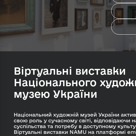
Ув
Віртуальні виставки
Національного худож
музею України
Національний художній музей України акт
свою роль у сучасному світі, відповідаючи н
суспільства та потребу в доступному культ
Віртуальні виставки NAMU на платформі e