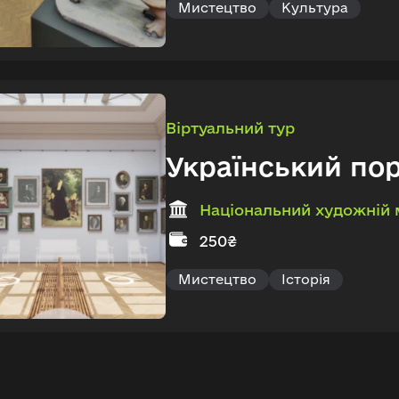
Мистецтво
Культура
Віртуальний тур
Український пор
Національний художній 
250₴
Мистецтво
Історія