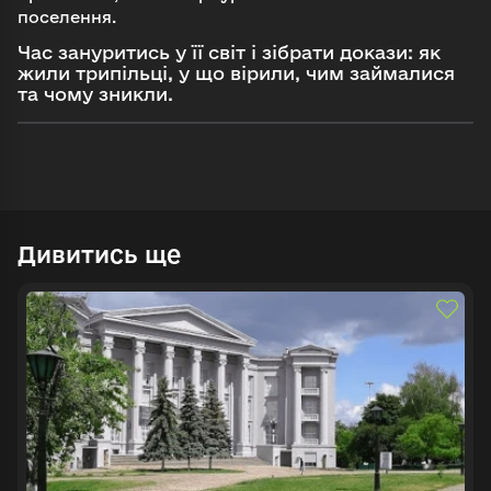
поселення.
Час зануритись у її світ і зібрати докази: як
жили трипільці, у що вірили, чим займалися
та чому зникли.
Увійти в emuseum.ua
Продовжити з Google
Пошук
Продовжити з Facebook
Дивитись ще
Знайти
Продовжити з email