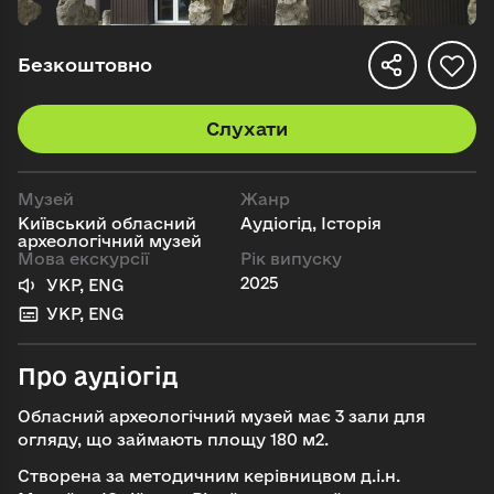
Безкоштовно
Слухати
Музей
Жанр
Київський обласний
Аудіогід, Історія
археологічний музей
Мова екскурсії
Рік випуску
2025
УКР, ENG
УКР, ENG
Про аудіогід
Обласний археологічний музей має 3 зали для
огляду, що займають площу 180 м2.
Створена за методичним керівницвом д.і.н.