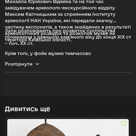
Михайла Юрійович Відейка та на той час
завідувачем археолого-екскурсійного відділу
Максим Квітницьким за сприянням Інституту
археології НАН України, які передали значну
частину експонатів, а також знайдених в результаті
Зали розповідають про розвиток суспільства
археологічних розвідок та розкопок музея на
починаючи з давнього кам’яного віку до кінця ХІХ ст
території Київської області.
– поч. ХХ ст.
Увійти в emuseum.ua
Крім того, у фойє музею тимчасово
організовуються різні виставки.
Розгорнути
Продовжити з Google
Пошук
Продовжити з Facebook
Знайти
Продовжити з email
Дивитись ще