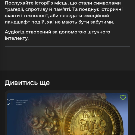
Послухайте історії з місць, що стали символами
трагедії, спротиву й пам’яті. Та поєднує історичні
факти і технології, аби передати емоційний
ландшафт подій, які не мають бути забутими.
Аудіогід створений за допомогою штучного
Увійти в emuseum.ua
інтелекту.
Продовжити з Google
Пошук
Продовжити з Facebook
Дивитись ще
Знайти
Продовжити з email