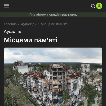
Платформа онлайн-виставок
Головна
Аудіогіди
Місцями пам’яті
Аудіогід
Місцями пам’яті