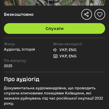
Безкоштовно
Слухати
Жанр
Мова екскурсії
Аудіогід, Історія
УКР, ENG
УКР, ENG
Рік випуску
2025
Про аудіогід
Документальна аудіомандрівна, що проводить
слухача ключовими локаціями Київщини, які
зазнали руйнувань під час російської окупації 2022
року.