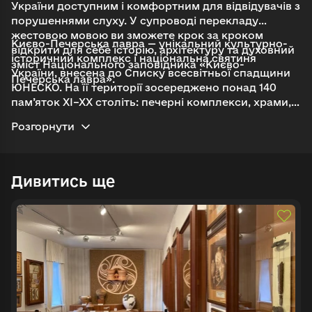
України доступним і комфортним для відвідувачів з
порушеннями слуху. У супроводі перекладу
жестовою мовою ви зможете крок за кроком
Києво-Печерська лавра — унікальний культурно-
відкрити для себе історію, архітектуру та духовний
історичний комплекс і національна святиня
зміст Національного заповідника «Києво-
України, внесена до Списку всесвітньої спадщини
Печерська лавра».
Увійти в emuseum.ua
ЮНЕСКО. На її території зосереджено понад 140
пам’яток XI–XX століть: печерні комплекси, храми,
споруди церковної та цивільної архітектури.
Продовжити з Google
Пошук
Розгорнути
Заснована в XI столітті в самому серці Києва, лавра
впродовж віків була осередком духовного життя,
науки й мистецтва. Адаптований аудіогід
Продовжити з Facebook
допоможе побачити цей простір як живу історію,
Дивитись ще
Знайти
де через архітектуру, святині та символи
розкривається глибина культурної й духовної
Продовжити з email
спадщини України.