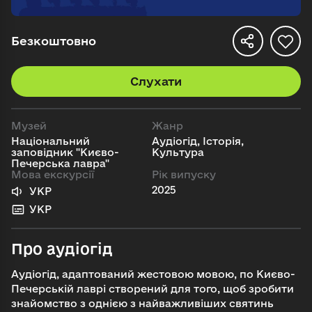
Безкоштовно
Слухати
Музей
Жанр
Національний
Аудіогід, Історія,
заповідник "Києво-
Культура
Печерська лавра"
Мова екскурсії
Рік випуску
2025
УКР
УКР
Про аудіогід
Аудіогід, адаптований жестовою мовою, по Києво-
Печерській лаврі створений для того, щоб зробити
знайомство з однією з найважливіших святинь