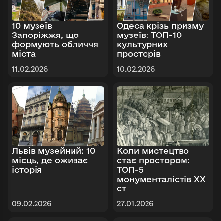
10 музеїв
Одеса крізь призму
Запоріжжя, що
музеїв: ТОП-10
Увійти в emuseum.ua
формують обличчя
культурних
міста
просторів
Продовжити з Google
Пошук
11.02.2026
10.02.2026
Продовжити з Facebook
Знайти
Продовжити з email
Львів музейний: 10
Коли мистецтво
місць, де оживає
стає простором:
історія
ТОП-5
монументалістів ХХ
ст
09.02.2026
27.01.2026