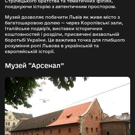
Стрілецького братства та тематичних філіях,
поєднуючи історію з автентичним простором.
Музей дозволяє побачити Львів як живе місто з
багатошаровою долею — через Королівські зали,
Італійське подвір’я, виставки історичних
коштовностей і розділи, присвячені визвольній
боротьбі України. Це важлива точка для глибшого
розуміння ролі Львова в українській та
європейській історії.
Музей “Арсенал”