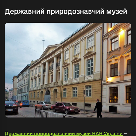
Державний природознавчий музей
Увійти в emuseum.ua
Продовжити з Google
Пошук
Продовжити з Facebook
Знайти
Продовжити з email
Державний природознавчий музей НАН України
—