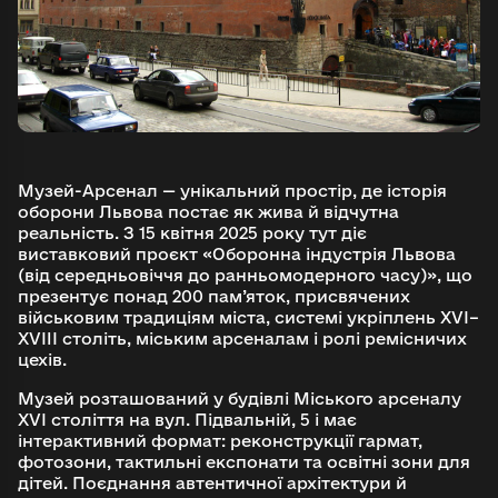
Музей-Арсенал — унікальний простір, де історія
оборони Львова постає як жива й відчутна
реальність. З 15 квітня 2025 року тут діє
виставковий проєкт «Оборонна індустрія Львова
(від середньовіччя до ранньомодерного часу)», що
презентує понад 200 пам’яток, присвячених
військовим традиціям міста, системі укріплень XVI–
XVIII століть, міським арсеналам і ролі ремісничих
цехів.
Музей розташований у будівлі Міського арсеналу
XVI століття на вул. Підвальній, 5 і має
інтерактивний формат: реконструкції гармат,
фотозони, тактильні експонати та освітні зони для
дітей. Поєднання автентичної архітектури й