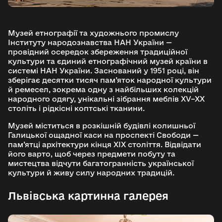
Музей етнографії та художнього промислу
Інституту народознавства НАН України —
провідний осередок збереження традиційної
культури та єдиний етнографічний музей країни в
системі НАН України. Заснований у 1951 році, він
зберігає десятки тисяч пам’яток народної культури
й ремесел, зокрема одну з найбільших колекцій
народного одягу, унікальні зібрання меблів XV–XX
століть і рідкісні коптські тканини.
Музей міститься в розкішній будівлі колишньої
Галицької ощадної каси на проспекті Свободи —
пам’ятці архітектури кінця ХІХ століття. Відвідати
його варто, щоб через предмети побуту та
мистецтва відчути багатогранність української
культури й живу силу народних традицій.
Львівська картинна галерея