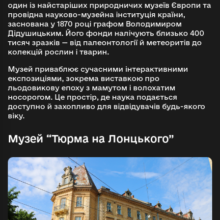
один із найстаріших природничих музеїв Європи та
провідна науково-музейна інституція країни,
заснована у 1870 році графом Володимиром
Дідушицьким. Його фонди налічують близько 400
тисяч зразків — від палеонтології й метеоритів до
колекцій рослин і тварин.
Музей приваблює сучасними інтерактивними
експозиціями, зокрема виставкою про
льодовикову епоху з мамутом і волохатим
носорогом. Це простір, де наука подається
доступно й захопливо для відвідувачів будь-якого
віку.
Музей “Тюрма на Лонцького”