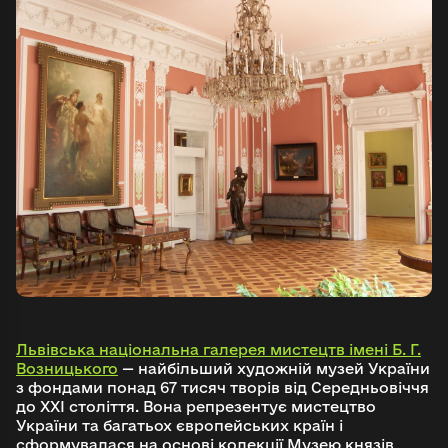
Львівська національна галерея мистецтв імені Б. Г.
Возницького
— найбільший художній музей України
з фондами понад 67 тисяч творів від Середньовіччя
до ХХІ століття. Вона репрезентує мистецтво
України та багатьох європейських країн і
сформувалася на основі колекції Музею князів