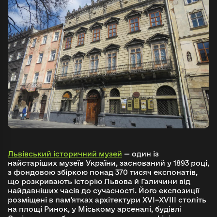
Львівський історичний музей
— один із
найстаріших музеїв України, заснований у 1893 році,
з фондовою збіркою понад 370 тисяч експонатів,
що розкривають історію Львова й Галичини від
найдавніших часів до сучасності. Його експозиції
розміщені в пам’ятках архітектури XVI–XVIII століть
на площі Ринок, у Міському арсеналі, будівлі