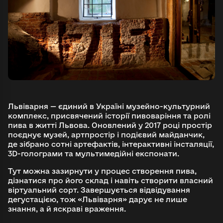
Львіварня — єдиний в Україні музейно-культурний
комплекс, присвячений історії пивоваріння та ролі
пива в житті Львова. Оновлений у 2017 році простір
поєднує музей, артпростір і подієвий майданчик,
де зібрано сотні артефактів, інтерактивні інсталяції,
3D-голограми та мультимедійні експонати.
Тут можна зазирнути у процес створення пива,
дізнатися про його склад і навіть створити власний
віртуальний сорт. Завершується відвідування
дегустацією, тож «Львіварня» дарує не лише
знання, а й яскраві враженн
я.