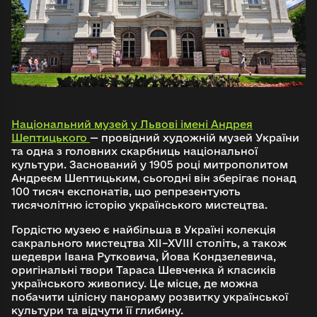
Національний музей у Львові імені Андрея
Шептицького
— провідний художній музей України
та одна з головних скарбниць національної
культури. Заснований у 1905 році митрополитом
Андреєм Шептицьким, сьогодні він зберігає понад
100 тисяч експонатів, що репрезентують
тисячолітню історію українського мистецтва.
Гордістю музею є найбільша в Україні колекція
сакрального мистецтва XII–XVIII століть, а також
шедеври Івана Рутковича, Йова Кондзелевича,
оригінальні твори Тараса Шевченка й класиків
українського живопису. Це місце, де можна
побачити цілісну панораму розвитку української
культури та відчути її глибину.