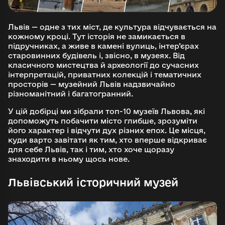
Львів — одне з тих міст, де культура відчувається на
кожному кроці. Тут історія не замикається в
підручниках, а живе в камені вулиць, інтер’єрах
старовинних будівель і, звісно, в музеях. Від
класичного мистецтва й археології до сучасних
інтерпретацій, приватних колекцій і тематичних
просторів — музейний Львів надзвичайно
різноманітний і багатогранний.
У цій добірці ми зібрали топ-10 музеїв Львова, які
допоможуть побачити місто глибше, зрозуміти
його характер і відчути дух різних епох. Це місця,
куди варто завітати як тим, хто вперше відкриває
для себе Львів, так і тим, хто хоче щоразу
знаходити в ньому щось нове.
Львівський історичний музей