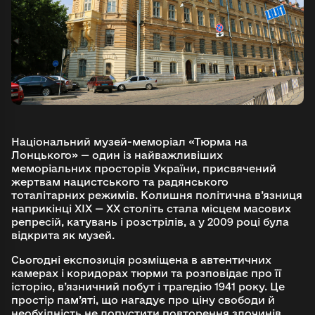
Національний музей-меморіал «Тюрма на
Лонцького» — один із найважливіших
меморіальних просторів України, присвячений
жертвам нацистського та радянського
тоталітарних режимів. Колишня політична в’язниця
наприкінці ХІХ — ХХ століть стала місцем масових
репресій, катувань і розстрілів, а у 2009 році була
відкрита як музей.
Сьогодні експозиція розміщена в автентичних
камерах і коридорах тюрми та розповідає про її
історію, в’язничний побут і трагедію 1941 року. Це
простір пам’яті, що нагадує про ціну свободи й
необхідність не допустити повторення злочинів