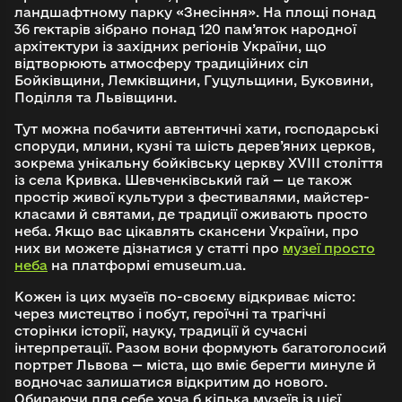
ландшафтному парку «Знесіння». На площі понад
36 гектарів зібрано понад 120 пам’яток народної
архітектури із західних регіонів України, що
відтворюють атмосферу традиційних сіл
Бойківщини, Лемківщини, Гуцульщини, Буковини,
Поділля та Львівщини.
Тут можна побачити автентичні хати, господарські
споруди, млини, кузні та шість дерев’яних церков,
зокрема унікальну бойківську церкву XVIII століття
із села Кривка. Шевченківський гай — це також
простір живої культури з фестивалями, майстер-
класами й святами, де традиції оживають просто
неба. Якщо вас цікавлять скансени України, про
них ви можете дізнатися у статті про
музеї просто
неба
на платформі emuseum.ua.
Кожен із цих музеїв по-своєму відкриває місто:
через мистецтво і побут, героїчні та трагічні
сторінки історії, науку, традиції й сучасні
інтерпретації. Разом вони формують багатоголосий
портрет Львова — міста, що вміє берегти минуле й
водночас залишатися відкритим до нового.
Обираючи для себе хоча б кілька музеїв із цієї