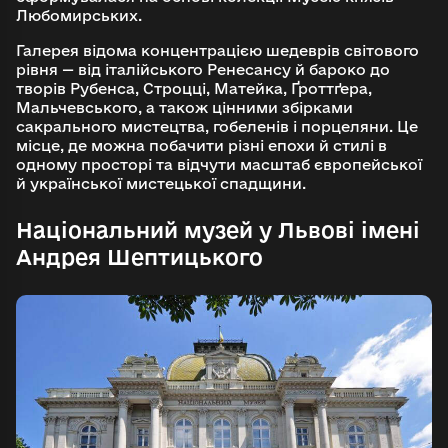
Любомирських.
Галерея відома концентрацією шедеврів світового
рівня — від італійського Ренесансу й бароко до
творів Рубенса, Строцці, Матейка, Ґроттґера,
Мальчевського, а також цінними збірками
сакрального мистецтва, гобеленів і порцеляни. Це
місце, де можна побачити різні епохи й стилі в
одному просторі та відчути масштаб європейської
й української мистецької спадщини.
Національний музей у Львові імені
Андрея Шептицького