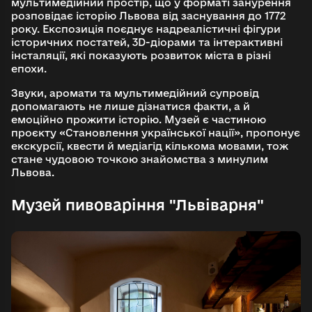
мультимедійний простір, що у форматі занурення
розповідає історію Львова від заснування до 1772
року. Експозиція поєднує надреалістичні фігури
історичних постатей, 3D-діорами та інтерактивні
інсталяції, які показують розвиток міста в різні
епохи.
Звуки, аромати та мультимедійний супровід
допомагають не лише дізнатися факти, а й
емоційно прожити історію. Музей є частиною
проєкту «Становлення української нації», пропонує
екскурсії, квести й медіагід кількома мовами, тож
стане чудовою точкою знайомства з минулим
Львова.
Музей пивоваріння "Львіварня"