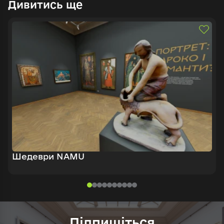
Дивитись ще
Шедеври NAMU
Підпишіться