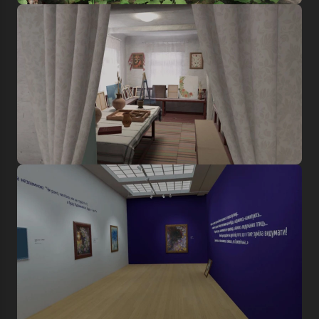
Увійти в emuseum.ua
Продовжити з Google
Пошук
Продовжити з Facebook
Знайти
Продовжити з email