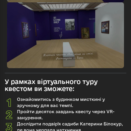
У рамках віртуального туру
квестом ви зможете:
Ознайомитись з будинком мисткині у
зручному для вас темпі.
Пройти десяток завдань квесту через VR-
занурення.
Дослідити подвірʼя садиби Катерини Білокур,
де вона черпала натхнення.