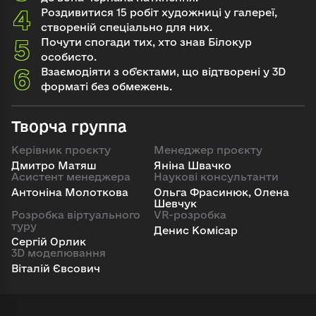
Роздивитися 15 робіт художниці у галереї,
створеній спеціально для них.
Почути спогади тих, хто знав Білокур
особисто.
Взаємодіяти з обʼєктами, що відтворені у 3D
форматі без обмежень.
Творча группа
Керівник проєкту
Менеджер проєкту
Дмитро Матяш
Яніна Швачко
Асистент менеджера
Наукові консультанти
Антоніна Молоткова
Ольга Фрасинюк, Олена
Шевчук
Розробка віртуального
VR-розробка
туру
Денис Комісар
Сергій Орлик
3D моделювання
Віталій Євсович