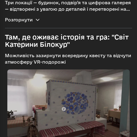
Три локації — будинок, подвір’я та цифрова галерея
— відтворені з увагою до деталей і перетворені на
інтерактивний маршрут. Кожен крок тут — це
Розгорнути
занурення у гру: від відтворення натюрморту за
етюдом і створення фарб до розміщення картин у
галереї чи навіть можливості погладити
Там, де оживає історія та гра: "Світ
кота.
Окремий вимір квесту створюють спогади
Катерини Білокур"
учнів Білокур, представлені у форматі аудіогіду —
вони додають особистих історій, голосів і
Можливість зазирнути всередину квесту та відчути
контекстів, роблячи подорож ще глибшою та
атмосферу VR-подорожі
емоційнішою.
Проєкт поєднує мистецтво, історію
та інтерактивний досвід, роблячи знайомство з
Білокур захопливим для глядачів будь-якого віку.