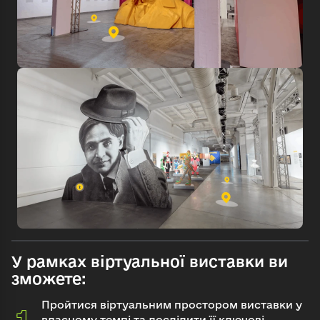
У рамках віртуальної виставки ви
зможете:
Пройтися віртуальним простором виставки у
власному темпі та дослідити її ключові