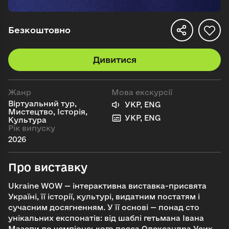
Безкоштовно
Дивитися
Жанр
Мова екскурсії
Віртуальний тур,
УКР, ENG
Мистецтво, Історія,
УКР, ENG
Культура
Рік випуску
2026
Про виставку
Ukraine WOW — інтерактивна виставка-присвята
Україні, її історії, культурі, видатним постатям і
сучасним досягненням. У її основі — понад сто
унікальних експонатів: від шаблі гетьмана Івана
Мазепи до чемпіонського пояса Олександра Усика,