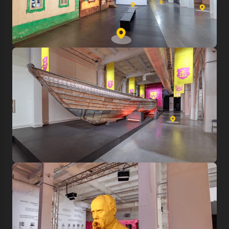
Увійти в emuseum.ua
Продовжити з Google
Пошук
Продовжити з Facebook
Знайти
Продовжити з email