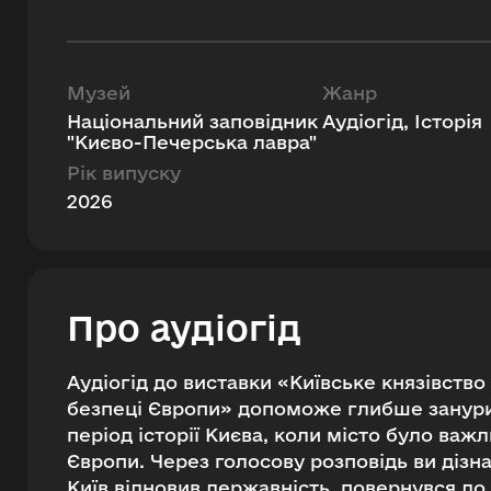
Музей
Жанр
Національний заповідник
Аудіогід, Історія
"Києво-Печерська лавра"
Рік випуску
2026
Про аудіогід
Аудіогід до виставки «Київське князівство
безпеці Європи» допоможе глибше занури
період історії Києва, коли місто було ва
Європи. Через голосову розповідь ви дізна
Київ відновив державність, повернувся до