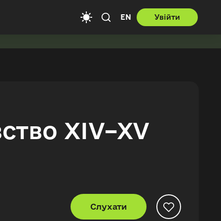
EN
Увійти
вство XIV–XV
Слухати