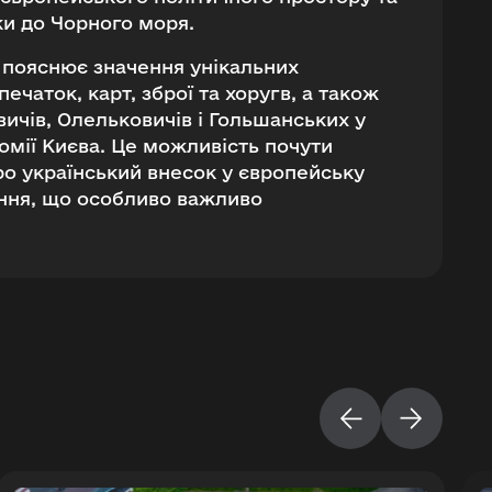
ки до Чорного моря.
 пояснює значення унікальних
ечаток, карт, зброї та хоругв, а також
ичів, Олельковичів і Гольшанських у
омії Києва. Це можливість почути
про український внесок у європейську
ення, що особливо важливо