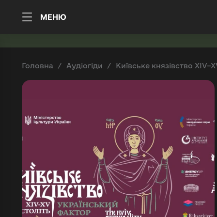
МЕНЮ
Головна
Аудіогіди
Київське князівство XIV–X