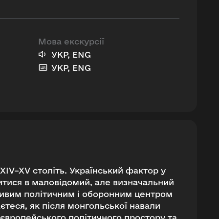
Мова екскурсії
УКР, ENG
УКР, ENG
 XIV–XV століть. Український фактор у
тися в маловідомий, але визначальний
жливим політичним і оборонним центром
єтеся, як після монгольської навали
 європейського політичного простору та