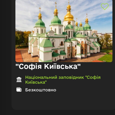
"Софія Київська"
Національний заповідник "Софія
Київська"
Безкоштовно