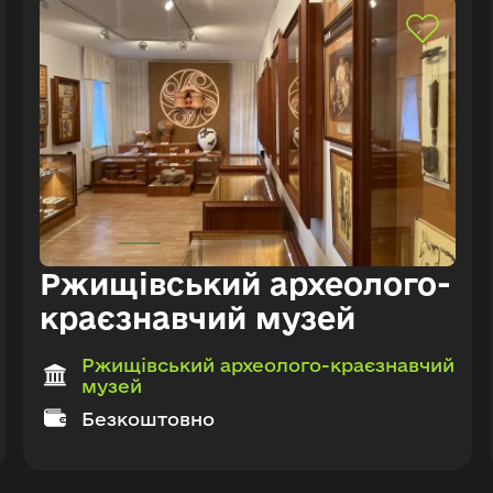
Ржищівський археолого-
краєзнавчий музей
Ржищівський археолого-краєзнавчий
музей
Безкоштовно