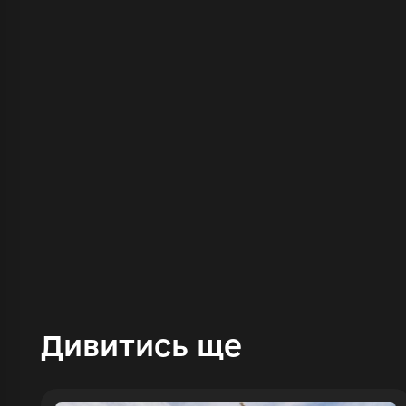
Ув
Дивитись ще