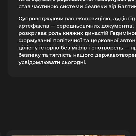
став частиною системи безпеки від Балти
Супроводжуючи вас експозицією, аудіогід
артефактів — середньовічних документів, п
розкриває роль княжих династій Гедимінов
формуванні політичної та церковної автон
цілісну історію без міфів і спотворень — 
безпеку та тяглість нашого державотвор
усвідомлювати сьогодні.
ійти в emuseum.ua
Пошук
Продовжити з Google
Продовжити з Facebook
Знайти
Продовжити з email