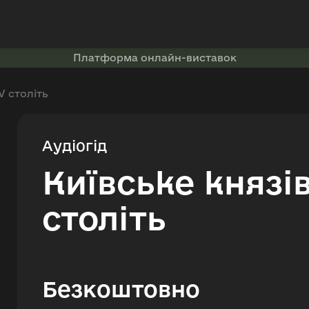
Платформа онлайн-виставок
V століть
Аудіогід
Київське князі
століть
Безкоштовно